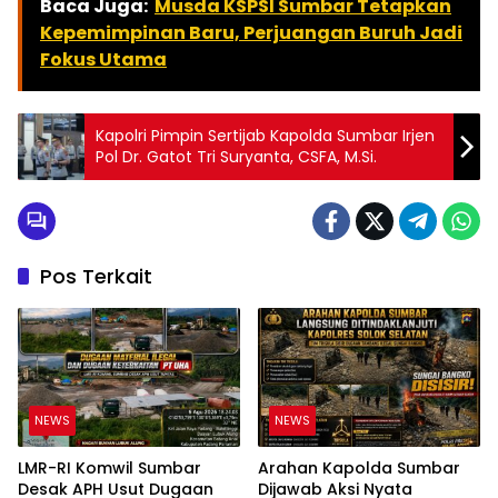
Baca Juga:
Musda KSPSI Sumbar Tetapkan
Kepemimpinan Baru, Perjuangan Buruh Jadi
Fokus Utama
Kapolri Pimpin Sertijab Kapolda Sumbar Irjen
Pol Dr. Gatot Tri Suryanta, CSFA, M.Si.
Pos Terkait
NEWS
NEWS
LMR-RI Komwil Sumbar
Arahan Kapolda Sumbar
Desak APH Usut Dugaan
Dijawab Aksi Nyata