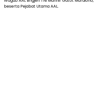
Wagub AAL Brigjen TNI Marinir Gatot Mardiono,
beserta Pejabat Utama AAL.