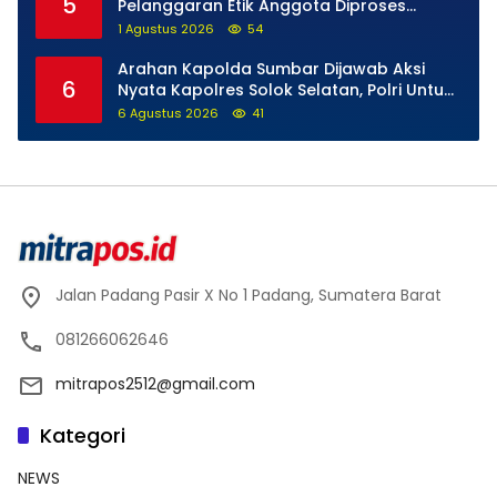
5
Pelanggaran Etik Anggota Diproses
Tanpa Pandang Bulu, Sidang Etik AKBP F
1 Agustus 2026
54
Dipercepat
Arahan Kapolda Sumbar Dijawab Aksi
6
Nyata Kapolres Solok Selatan, Polri Untuk
Masyarakat Bukan Sekadar Slogan
6 Agustus 2026
41
Jalan Padang Pasir X No 1 Padang, Sumatera Barat
081266062646
mitrapos2512@gmail.com
Kategori
NEWS