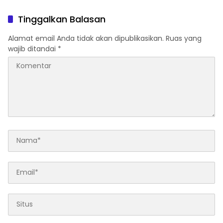
Bandar Narkoba di
Pandang Bulu, Sidang Etik
Pasaman Barat
AKBP F Dipercepat
Tinggalkan Balasan
Alamat email Anda tidak akan dipublikasikan.
Ruas yang
wajib ditandai
*