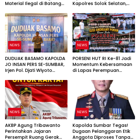
Material Ilegal di Batang
Kapolres Solok Selatan,
Anai, Dugaan Keterkaitan
Polri Untuk Masyarakat
PT UHA Diminta Diselidiki
Bukan Sekadar Slogan
Tuntas
NEWS
NEWS
DUDUAK BASAMO KAPOLDA
PORSENI HUT RI Ke-81 Jadi
JO INSAN PERS SE-SUMBAR,
Momentum Kebersamaan
Irjen Pol. Djati Wiyoto
di Lapas Perempuan
Abadhy Tegaskan Tak Ada
Padang
Ruang bagi Pelanggar
Hukum di Internal Polri
NEWS
NEWS
AKBP Agung Tribawanto
Kapolda Sumbar Tegas!
Perintahkan Jajaran
Dugaan Pelanggaran Etik
Persempit Ruang Gerak
Anggota Diproses Tanpa