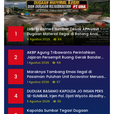
LMR-RI Komwil Sumbar Desak APH Usut
1
Dugaan Material Ilegal di Batang Anai,
Dugaan Keterkaitan PT UHA Diminta
6 Agustus 2026
84
Diselidiki Tuntas
AKBP Agung Tribawanto Perintahkan
2
Jajaran Persempit Ruang Gerak Bandar
Narkoba di Pasaman Barat
1 Agustus 2026
66
Maraknya Tambang Emas Ilegal di
3
Pasaman: Puluhan Unit Excavator Merusak
Alam, di Kawasan Muaro Sungai Lolo
1 Agustus 2026
57
DUDUAK BASAMO KAPOLDA JO INSAN PERS
4
SE-SUMBAR, Irjen Pol. Djati Wiyoto Abadhy
Tegaskan Tak Ada Ruang bagi Pelanggar
5 Agustus 2026
55
Hukum di Internal Polri
Kapolda Sumbar Tegas! Dugaan