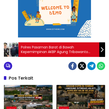
Polres Pasaman Barat di Bawah
Kepemimpinan AKBP Agung Tribawanto
Tangkap Terduga Pelaku Kekerasan Seksual
di Bandara BIM
Pos Terkait