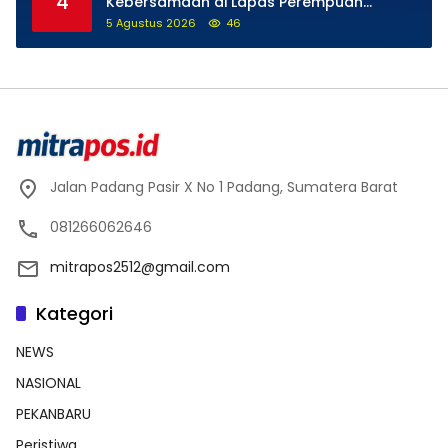
4
Kebersamaan di Lapas Perempuan
Padang
5 Agustus 2026
46
Jalan Padang Pasir X No 1 Padang, Sumatera Barat
081266062646
mitrapos2512@gmail.com
Kategori
NEWS
NASIONAL
PEKANBARU
Peristiwa