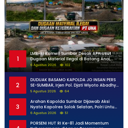
LMR-RI Komwil Sumbar Desak APH Usut
1
Dugaan Material Ilegal di Batang Anai,
Dugaan Keterkaitan PT UHA Diminta
6 Agustus 2026
102
Diselidiki Tuntas
DUDUAK BASAMO KAPOLDA JO INSAN PERS
2
SE-SUMBAR, Irjen Pol. Djati Wiyoto Abadhy
Tegaskan Tak Ada Ruang bagi Pelanggar
5 Agustus 2026
64
Hukum di Internal Polri
Arahan Kapolda Sumbar Dijawab Aksi
3
Nyata Kapolres Solok Selatan, Polri Untuk
Masyarakat Bukan Sekadar Slogan
6 Agustus 2026
51
PORSENI HUT RI Ke-81 Jadi Momentum