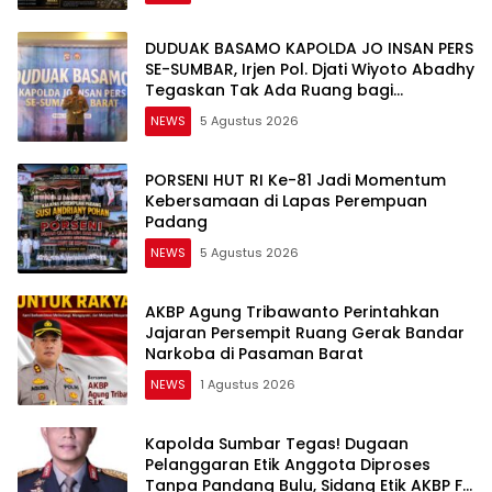
DUDUAK BASAMO KAPOLDA JO INSAN PERS
SE-SUMBAR, Irjen Pol. Djati Wiyoto Abadhy
Tegaskan Tak Ada Ruang bagi
Pelanggar Hukum di Internal Polri
NEWS
5 Agustus 2026
PORSENI HUT RI Ke-81 Jadi Momentum
Kebersamaan di Lapas Perempuan
Padang
NEWS
5 Agustus 2026
AKBP Agung Tribawanto Perintahkan
Jajaran Persempit Ruang Gerak Bandar
Narkoba di Pasaman Barat
NEWS
1 Agustus 2026
Kapolda Sumbar Tegas! Dugaan
Pelanggaran Etik Anggota Diproses
Tanpa Pandang Bulu, Sidang Etik AKBP F