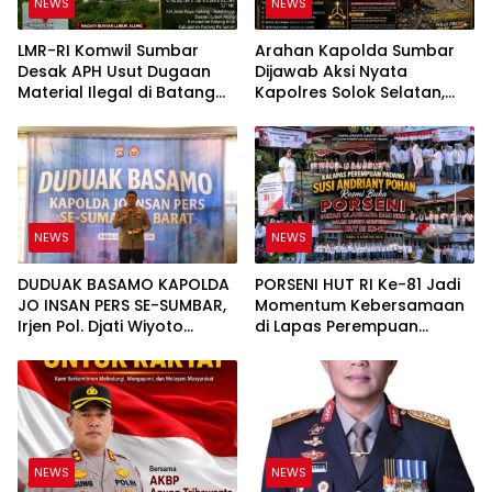
NEWS
NEWS
LMR-RI Komwil Sumbar
Arahan Kapolda Sumbar
Desak APH Usut Dugaan
Dijawab Aksi Nyata
Material Ilegal di Batang
Kapolres Solok Selatan,
Anai, Dugaan Keterkaitan
Polri Untuk Masyarakat
PT UHA Diminta Diselidiki
Bukan Sekadar Slogan
Tuntas
NEWS
NEWS
DUDUAK BASAMO KAPOLDA
PORSENI HUT RI Ke-81 Jadi
JO INSAN PERS SE-SUMBAR,
Momentum Kebersamaan
Irjen Pol. Djati Wiyoto
di Lapas Perempuan
Abadhy Tegaskan Tak Ada
Padang
Ruang bagi Pelanggar
Hukum di Internal Polri
NEWS
NEWS