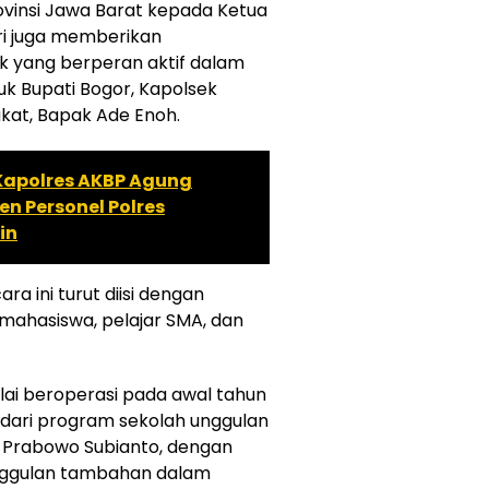
ovinsi Jawa Barat kepada Ketua
lri juga memberikan
 yang berperan aktif dalam
suk Bupati Bogor, Kapolsek
kat, Bapak Ade Enoh.
! Kapolres AKBP Agung
 Personel Polres
in
ra ini turut diisi dengan
mahasiswa, pelajar SMA, dan
lai beroperasi pada awal tahun
 dari program sekolah unggulan
n Prabowo Subianto, dengan
nggulan tambahan dalam