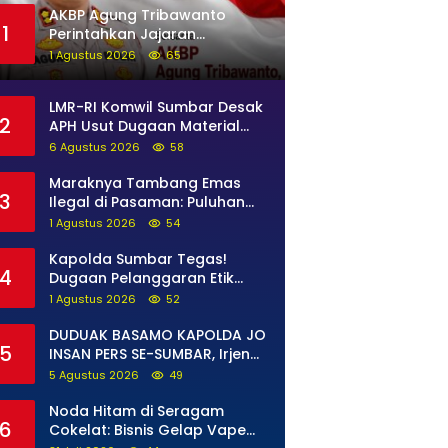
AKBP Agung Tribawanto
1
Perintahkan Jajaran
Persempit Ruang Gerak
1 Agustus 2026
65
Bandar Narkoba di Pasaman
Barat
LMR-RI Komwil Sumbar Desak
2
APH Usut Dugaan Material
Ilegal di Batang Anai, Dugaan
6 Agustus 2026
58
Keterkaitan PT UHA Diminta
Diselidiki Tuntas
Maraknya Tambang Emas
3
Ilegal di Pasaman: Puluhan
Unit Excavator Merusak Alam,
1 Agustus 2026
54
di Kawasan Muaro Sungai
Lolo
Kapolda Sumbar Tegas!
4
Dugaan Pelanggaran Etik
Anggota Diproses Tanpa
1 Agustus 2026
52
Pandang Bulu, Sidang Etik
AKBP F Dipercepat
DUDUAK BASAMO KAPOLDA JO
5
INSAN PERS SE-SUMBAR, Irjen
Pol. Djati Wiyoto Abadhy
5 Agustus 2026
49
Tegaskan Tak Ada Ruang
bagi Pelanggar Hukum di
Noda Hitam di Seragam
6
Internal Polri
Cokelat: Bisnis Gelap Vape