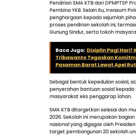
Pendirian SMA KTB dari DPMPTSP Pr
Pembina YKB. Selain itu, Irwasum Po
penghargaan kepada sejumlah pihak
proses pendirian sekolah ini, terma
Gunung Sindur, serta tokoh masyara
Baca Juga:
Disiplin Pagi Hari
Tribawanto Tegaskan Komitmen
Pasaman Barat Lewat Apel Rut
Sebagai bentuk kepedulian sosial, aca
penyerahan bantuan sosial kepada 
masyarakat eks penggarap lahan.
SMA KTB ditargetkan selesai dan mu
2026. Sekolah ini merupakan bagian
nasional yang digagas oleh Preside
target pembangunan 20 sekolah u