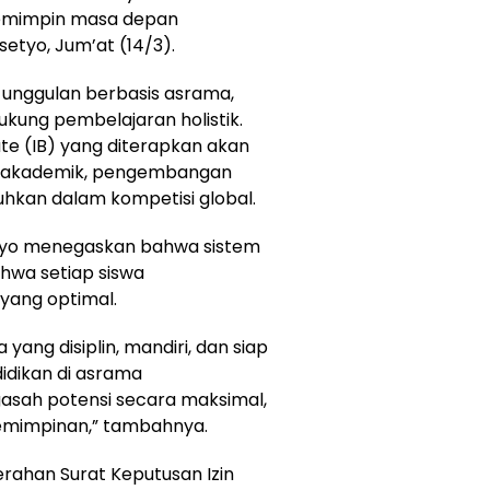
 pemimpin masa depan
asetyo, Jum’at (14/3).
 unggulan berbasis asrama,
kung pembelajaran holistik.
te (IB) yang diterapkan akan
 akademik, pengembangan
utuhkan dalam kompetisi global.
asetyo menegaskan bahwa sistem
hwa setiap siswa
yang optimal.
ang disiplin, mandiri, dan siap
idikan di asrama
sah potensi secara maksimal,
pemimpinan,” tambahnya.
erahan Surat Keputusan Izin