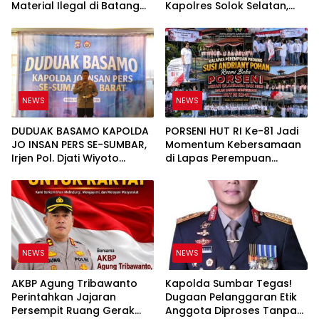
Material Ilegal di Batang
Kapolres Solok Selatan,
Anai, Dugaan Keterkaitan
Polri Untuk Masyarakat
PT UHA Diminta Diselidiki
Bukan Sekadar Slogan
Tuntas
NEWS
NEWS
DUDUAK BASAMO KAPOLDA
PORSENI HUT RI Ke-81 Jadi
JO INSAN PERS SE-SUMBAR,
Momentum Kebersamaan
Irjen Pol. Djati Wiyoto
di Lapas Perempuan
Abadhy Tegaskan Tak Ada
Padang
Ruang bagi Pelanggar
Hukum di Internal Polri
NEWS
NEWS
AKBP Agung Tribawanto
Kapolda Sumbar Tegas!
Perintahkan Jajaran
Dugaan Pelanggaran Etik
Persempit Ruang Gerak
Anggota Diproses Tanpa