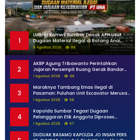
LMR-RI Komwil Sumbar Desak APH Usut
1
Dugaan Material Ilegal di Batang Anai,
Dugaan Keterkaitan PT UHA Diminta
6 Agustus 2026
86
Diselidiki Tuntas
AKBP Agung Tribawanto Perintahkan
2
Jajaran Persempit Ruang Gerak Bandar
Narkoba di Pasaman Barat
1 Agustus 2026
68
Maraknya Tambang Emas Ilegal di
3
Pasaman: Puluhan Unit Excavator Merusak
Alam, di Kawasan Muaro Sungai Lolo
1 Agustus 2026
58
Kapolda Sumbar Tegas! Dugaan
4
Pelanggaran Etik Anggota Diproses
Tanpa Pandang Bulu, Sidang Etik AKBP F
1 Agustus 2026
57
Dipercepat
DUDUAK BASAMO KAPOLDA JO INSAN PERS