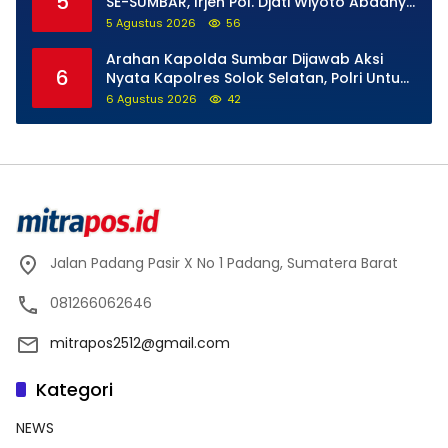
5
SE-SUMBAR, Irjen Pol. Djati Wiyoto Abadhy
Tegaskan Tak Ada Ruang bagi Pelanggar
5 Agustus 2026
56
Hukum di Internal Polri
Arahan Kapolda Sumbar Dijawab Aksi
6
Nyata Kapolres Solok Selatan, Polri Untuk
Masyarakat Bukan Sekadar Slogan
6 Agustus 2026
42
Jalan Padang Pasir X No 1 Padang, Sumatera Barat
081266062646
mitrapos2512@gmail.com
Kategori
NEWS