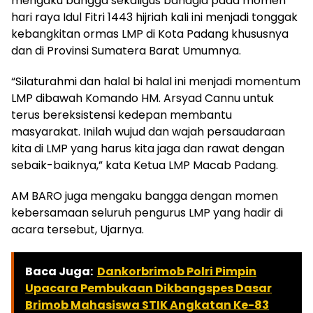
mengaku bangga sekaligus bahagia pada momen
hari raya Idul Fitri 1443 hijriah kali ini menjadi tonggak
kebangkitan ormas LMP di Kota Padang khususnya
dan di Provinsi Sumatera Barat Umumnya.
“Silaturahmi dan halal bi halal ini menjadi momentum
LMP dibawah Komando HM. Arsyad Cannu untuk
terus bereksistensi kedepan membantu
masyarakat. Inilah wujud dan wajah persaudaraan
kita di LMP yang harus kita jaga dan rawat dengan
sebaik-baiknya,” kata Ketua LMP Macab Padang.
AM BARO juga mengaku bangga dengan momen
kebersamaan seluruh pengurus LMP yang hadir di
acara tersebut, Ujarnya.
Baca Juga:
Dankorbrimob Polri Pimpin
Upacara Pembukaan Dikbangspes Dasar
Brimob Mahasiswa STIK Angkatan Ke-83