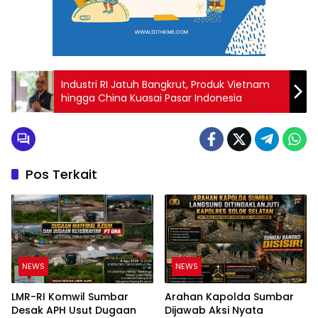
Industri RI Jatuh Bangkrut, Produk Vietnam
hingga China Kuasai Pasar Indonesia
Pos Terkait
NEWS
NEWS
LMR-RI Komwil Sumbar
Arahan Kapolda Sumbar
Desak APH Usut Dugaan
Dijawab Aksi Nyata