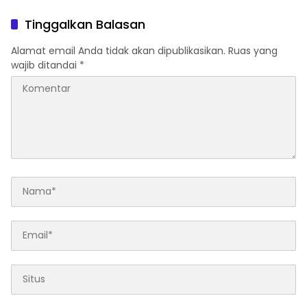
Bandar Narkoba di
Pandang Bulu, Sidang Etik
Pasaman Barat
AKBP F Dipercepat
Tinggalkan Balasan
Alamat email Anda tidak akan dipublikasikan.
Ruas yang
wajib ditandai
*