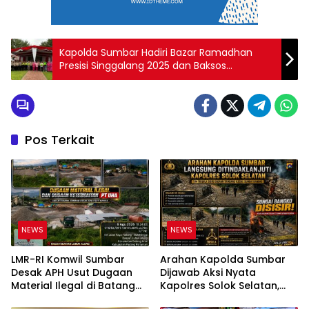
Kapolda Sumbar Hadiri Bazar Ramadhan
Presisi Singgalang 2025 dan Baksos
Ramadhan Bhayangkari 2025
Pos Terkait
NEWS
NEWS
LMR-RI Komwil Sumbar
Arahan Kapolda Sumbar
Desak APH Usut Dugaan
Dijawab Aksi Nyata
Material Ilegal di Batang
Kapolres Solok Selatan,
Anai, Dugaan Keterkaitan
Polri Untuk Masyarakat