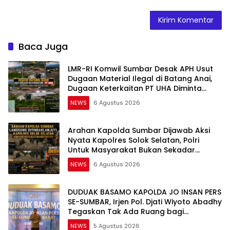
Baca Juga
LMR-RI Komwil Sumbar Desak APH Usut
Dugaan Material Ilegal di Batang Anai,
Dugaan Keterkaitan PT UHA Diminta
Diselidiki Tuntas
NEWS
6 Agustus 2026
Arahan Kapolda Sumbar Dijawab Aksi
Nyata Kapolres Solok Selatan, Polri
Untuk Masyarakat Bukan Sekadar
Slogan
NEWS
6 Agustus 2026
DUDUAK BASAMO KAPOLDA JO INSAN PERS
SE-SUMBAR, Irjen Pol. Djati Wiyoto Abadhy
Tegaskan Tak Ada Ruang bagi
Pelanggar Hukum di Internal Polri
NEWS
5 Agustus 2026