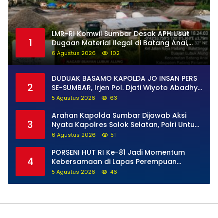
LMR-RI Komwil Sumbar Desak APH Usut
1
Dugaan Material Ilegal di Batang Anai,
Dugaan Keterkaitan PT UHA Diminta
6 Agustus 2026
102
Diselidiki Tuntas
DUDUAK BASAMO KAPOLDA JO INSAN PERS
2
SE-SUMBAR, Irjen Pol. Djati Wiyoto Abadhy
Tegaskan Tak Ada Ruang bagi Pelanggar
5 Agustus 2026
63
Hukum di Internal Polri
Arahan Kapolda Sumbar Dijawab Aksi
3
Nyata Kapolres Solok Selatan, Polri Untuk
Masyarakat Bukan Sekadar Slogan
6 Agustus 2026
51
PORSENI HUT RI Ke-81 Jadi Momentum
4
Kebersamaan di Lapas Perempuan
Padang
5 Agustus 2026
46