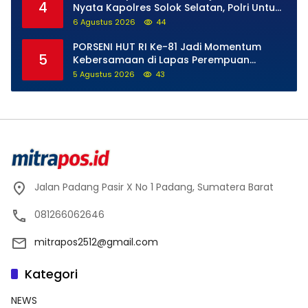
4
Nyata Kapolres Solok Selatan, Polri Untuk
Masyarakat Bukan Sekadar Slogan
6 Agustus 2026
44
PORSENI HUT RI Ke-81 Jadi Momentum
5
Kebersamaan di Lapas Perempuan
Padang
5 Agustus 2026
43
Jalan Padang Pasir X No 1 Padang, Sumatera Barat
081266062646
mitrapos2512@gmail.com
Kategori
NEWS