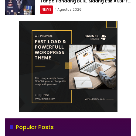
Tanpa Pandang Bulu, Sidang Etik AKBP F
Dipercepat
NEWS
1 Agustus 2026
Popular Posts