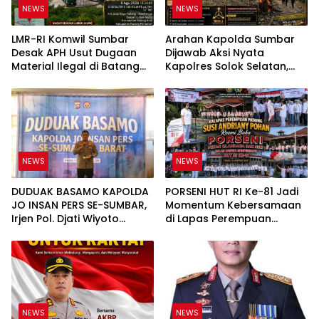
NEWS
NEWS
LMR-RI Komwil Sumbar
Arahan Kapolda Sumbar
Desak APH Usut Dugaan
Dijawab Aksi Nyata
Material Ilegal di Batang
Kapolres Solok Selatan,
Anai, Dugaan Keterkaitan
Polri Untuk Masyarakat
PT UHA Diminta Diselidiki
Bukan Sekadar Slogan
Tuntas
NEWS
NEWS
DUDUAK BASAMO KAPOLDA
PORSENI HUT RI Ke-81 Jadi
JO INSAN PERS SE-SUMBAR,
Momentum Kebersamaan
Irjen Pol. Djati Wiyoto
di Lapas Perempuan
Abadhy Tegaskan Tak Ada
Padang
Ruang bagi Pelanggar
Hukum di Internal Polri
NEWS
NEWS