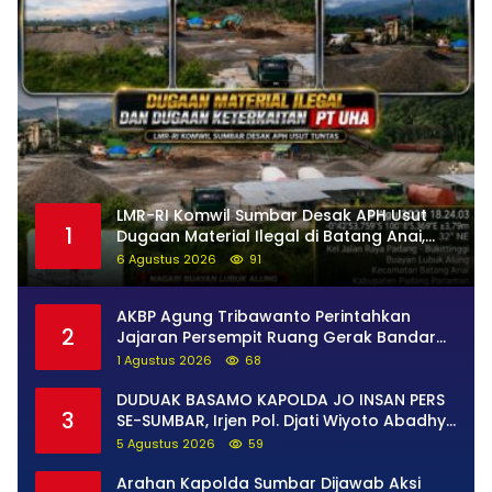
LMR-RI Komwil Sumbar Desak APH Usut
1
Dugaan Material Ilegal di Batang Anai,
Dugaan Keterkaitan PT UHA Diminta
6 Agustus 2026
91
Diselidiki Tuntas
AKBP Agung Tribawanto Perintahkan
2
Jajaran Persempit Ruang Gerak Bandar
Narkoba di Pasaman Barat
1 Agustus 2026
68
DUDUAK BASAMO KAPOLDA JO INSAN PERS
3
SE-SUMBAR, Irjen Pol. Djati Wiyoto Abadhy
Tegaskan Tak Ada Ruang bagi Pelanggar
5 Agustus 2026
59
Hukum di Internal Polri
Arahan Kapolda Sumbar Dijawab Aksi