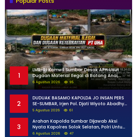
Popular Posts
LMR-RI Komwil Sumbar Desak APH Usut
1
Dugaan Material Ilegal di Batang Anai,
Dugaan Keterkaitan PT UHA Diminta
6 Agustus 2026
95
Diselidiki Tuntas
DUDUAK BASAMO KAPOLDA JO INSAN PERS
2
SE-SUMBAR, Irjen Pol. Djati Wiyoto Abadhy
Tegaskan Tak Ada Ruang bagi Pelanggar
5 Agustus 2026
61
Hukum di Internal Polri
Arahan Kapolda Sumbar Dijawab Aksi
3
Nyata Kapolres Solok Selatan, Polri Untuk
Masyarakat Bukan Sekadar Slogan
6 Agustus 2026
47