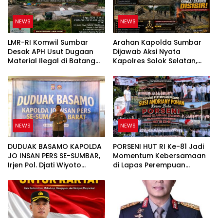
NEWS
NEWS
LMR-RI Komwil Sumbar
Arahan Kapolda Sumbar
Desak APH Usut Dugaan
Dijawab Aksi Nyata
Material Ilegal di Batang
Kapolres Solok Selatan,
Anai, Dugaan Keterkaitan
Polri Untuk Masyarakat
PT UHA Diminta Diselidiki
Bukan Sekadar Slogan
Tuntas
NEWS
NEWS
DUDUAK BASAMO KAPOLDA
PORSENI HUT RI Ke-81 Jadi
JO INSAN PERS SE-SUMBAR,
Momentum Kebersamaan
Irjen Pol. Djati Wiyoto
di Lapas Perempuan
Abadhy Tegaskan Tak Ada
Padang
Ruang bagi Pelanggar
Hukum di Internal Polri