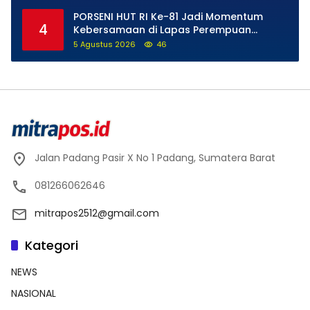
PORSENI HUT RI Ke-81 Jadi Momentum
4
Kebersamaan di Lapas Perempuan
Padang
5 Agustus 2026
46
Jalan Padang Pasir X No 1 Padang, Sumatera Barat
081266062646
mitrapos2512@gmail.com
Kategori
NEWS
NASIONAL