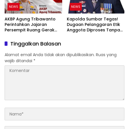
NEWS
NEWS
AKBP Agung Tribawanto
Kapolda Sumbar Tegas!
Perintahkan Jajaran
Dugaan Pelanggaran Etik
Persempit Ruang Gerak
Anggota Diproses Tanpa
Bandar Narkoba di
Pandang Bulu, Sidang Etik
Pasaman Barat
AKBP F Dipercepat
Tinggalkan Balasan
Alamat email Anda tidak akan dipublikasikan.
Ruas yang
wajib ditandai
*