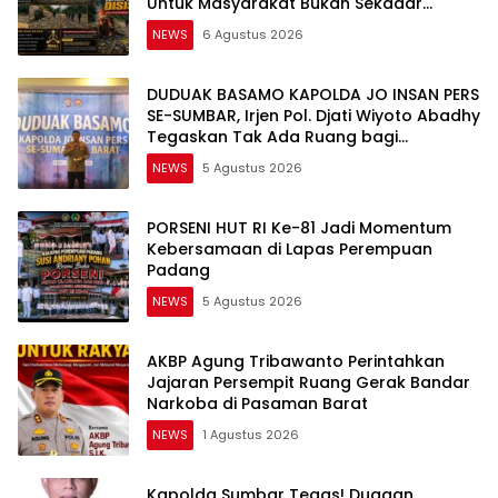
Untuk Masyarakat Bukan Sekadar
Slogan
NEWS
6 Agustus 2026
DUDUAK BASAMO KAPOLDA JO INSAN PERS
SE-SUMBAR, Irjen Pol. Djati Wiyoto Abadhy
Tegaskan Tak Ada Ruang bagi
Pelanggar Hukum di Internal Polri
NEWS
5 Agustus 2026
PORSENI HUT RI Ke-81 Jadi Momentum
Kebersamaan di Lapas Perempuan
Padang
NEWS
5 Agustus 2026
AKBP Agung Tribawanto Perintahkan
Jajaran Persempit Ruang Gerak Bandar
Narkoba di Pasaman Barat
NEWS
1 Agustus 2026
Kapolda Sumbar Tegas! Dugaan