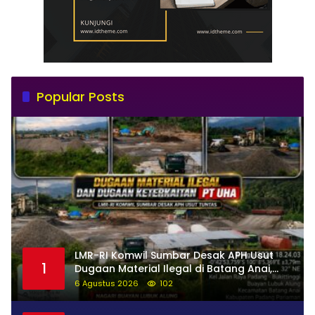
Popular Posts
LMR-RI Komwil Sumbar Desak APH Usut
1
Dugaan Material Ilegal di Batang Anai,
Dugaan Keterkaitan PT UHA Diminta
6 Agustus 2026
102
Diselidiki Tuntas