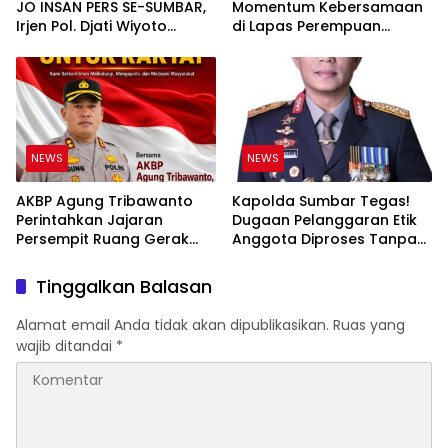
JO INSAN PERS SE-SUMBAR,
Momentum Kebersamaan
Irjen Pol. Djati Wiyoto
di Lapas Perempuan
Abadhy Tegaskan Tak Ada
Padang
Ruang bagi Pelanggar
Hukum di Internal Polri
NEWS
NEWS
AKBP Agung Tribawanto
Kapolda Sumbar Tegas!
Perintahkan Jajaran
Dugaan Pelanggaran Etik
Persempit Ruang Gerak
Anggota Diproses Tanpa
Bandar Narkoba di
Pandang Bulu, Sidang Etik
Pasaman Barat
AKBP F Dipercepat
Tinggalkan Balasan
Alamat email Anda tidak akan dipublikasikan.
Ruas yang
wajib ditandai
*