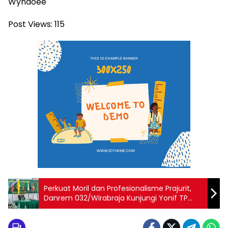
Wyndoee
Post Views:
115
Perkuat Moril dan Profesionalisme Prajurit,
Danrem 032/Wirabraja Kunjungi Yonif TP
897/Singgalang