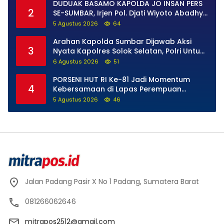
DUDUAK BASAMO KAPOLDA JO INSAN PERS
2
SE-SUMBAR, Irjen Pol. Djati Wiyoto Abadhy
Tegaskan Tak Ada Ruang bagi Pelanggar
5 Agustus 2026
64
Hukum di Internal Polri
Arahan Kapolda Sumbar Dijawab Aksi
3
Nyata Kapolres Solok Selatan, Polri Untuk
Masyarakat Bukan Sekadar Slogan
6 Agustus 2026
51
PORSENI HUT RI Ke-81 Jadi Momentum
4
Kebersamaan di Lapas Perempuan
Padang
5 Agustus 2026
46
Jalan Padang Pasir X No 1 Padang, Sumatera Barat
081266062646
mitrapos2512@gmail.com