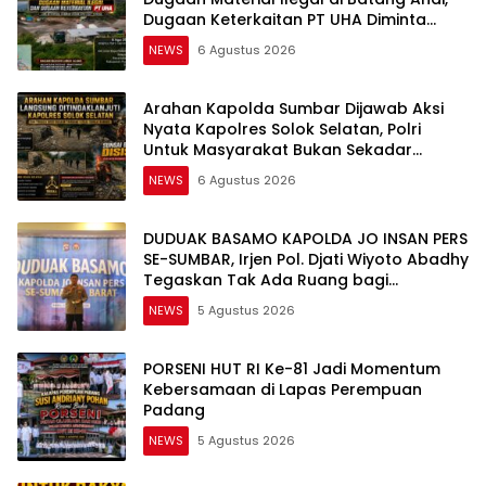
Dugaan Keterkaitan PT UHA Diminta
Diselidiki Tuntas
NEWS
6 Agustus 2026
Arahan Kapolda Sumbar Dijawab Aksi
Nyata Kapolres Solok Selatan, Polri
Untuk Masyarakat Bukan Sekadar
Slogan
NEWS
6 Agustus 2026
DUDUAK BASAMO KAPOLDA JO INSAN PERS
SE-SUMBAR, Irjen Pol. Djati Wiyoto Abadhy
Tegaskan Tak Ada Ruang bagi
Pelanggar Hukum di Internal Polri
NEWS
5 Agustus 2026
PORSENI HUT RI Ke-81 Jadi Momentum
Kebersamaan di Lapas Perempuan
Padang
NEWS
5 Agustus 2026