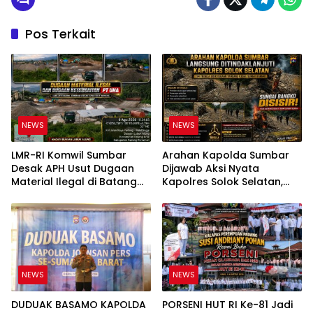
Pos Terkait
NEWS
NEWS
LMR-RI Komwil Sumbar
Arahan Kapolda Sumbar
Desak APH Usut Dugaan
Dijawab Aksi Nyata
Material Ilegal di Batang
Kapolres Solok Selatan,
Anai, Dugaan Keterkaitan
Polri Untuk Masyarakat
PT UHA Diminta Diselidiki
Bukan Sekadar Slogan
Tuntas
NEWS
NEWS
DUDUAK BASAMO KAPOLDA
PORSENI HUT RI Ke-81 Jadi