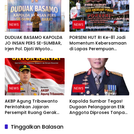
Tuntas
NEWS
NEWS
DUDUAK BASAMO KAPOLDA
PORSENI HUT RI Ke-81 Jadi
JO INSAN PERS SE-SUMBAR,
Momentum Kebersamaan
Irjen Pol. Djati Wiyoto
di Lapas Perempuan
Abadhy Tegaskan Tak Ada
Padang
Ruang bagi Pelanggar
Hukum di Internal Polri
NEWS
NEWS
AKBP Agung Tribawanto
Kapolda Sumbar Tegas!
Perintahkan Jajaran
Dugaan Pelanggaran Etik
Persempit Ruang Gerak
Anggota Diproses Tanpa
Bandar Narkoba di
Pandang Bulu, Sidang Etik
Pasaman Barat
AKBP F Dipercepat
Tinggalkan Balasan