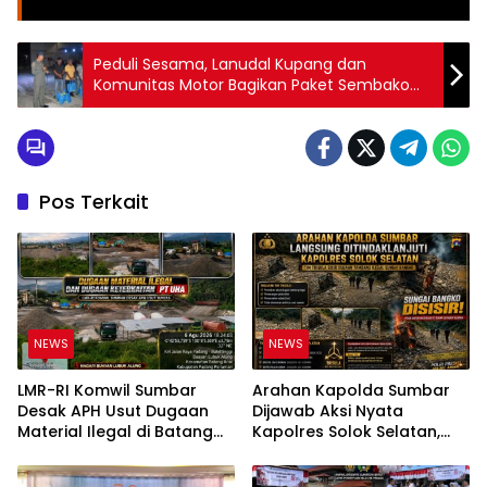
Peduli Sesama, Lanudal Kupang dan
Komunitas Motor Bagikan Paket Sembako
pada Masyarakat Sekitar Pangkalan
Pos Terkait
NEWS
NEWS
LMR-RI Komwil Sumbar
Arahan Kapolda Sumbar
Desak APH Usut Dugaan
Dijawab Aksi Nyata
Material Ilegal di Batang
Kapolres Solok Selatan,
Anai, Dugaan Keterkaitan
Polri Untuk Masyarakat
PT UHA Diminta Diselidiki
Bukan Sekadar Slogan