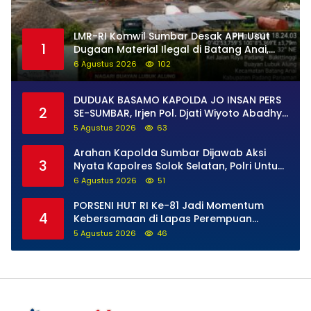
LMR-RI Komwil Sumbar Desak APH Usut
1
Dugaan Material Ilegal di Batang Anai,
Dugaan Keterkaitan PT UHA Diminta
6 Agustus 2026
102
Diselidiki Tuntas
DUDUAK BASAMO KAPOLDA JO INSAN PERS
2
SE-SUMBAR, Irjen Pol. Djati Wiyoto Abadhy
Tegaskan Tak Ada Ruang bagi Pelanggar
5 Agustus 2026
63
Hukum di Internal Polri
Arahan Kapolda Sumbar Dijawab Aksi
3
Nyata Kapolres Solok Selatan, Polri Untuk
Masyarakat Bukan Sekadar Slogan
6 Agustus 2026
51
PORSENI HUT RI Ke-81 Jadi Momentum
4
Kebersamaan di Lapas Perempuan
Padang
5 Agustus 2026
46