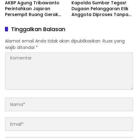
AKBP Agung Tribawanto
Kapolda Sumbar Tegas!
Perintahkan Jajaran
Dugaan Pelanggaran Etik
Persempit Ruang Gerak
Anggota Diproses Tanpa
Bandar Narkoba di
Pandang Bulu, Sidang Etik
Pasaman Barat
AKBP F Dipercepat
Tinggalkan Balasan
Alamat email Anda tidak akan dipublikasikan.
Ruas yang
wajib ditandai
*