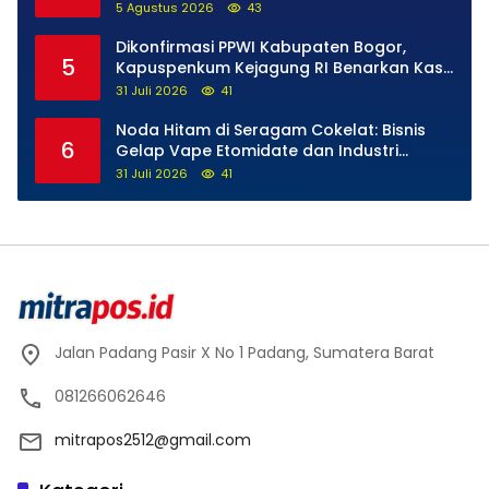
Tegaskan Tak Ada Ruang bagi Pelanggar
5 Agustus 2026
43
Hukum di Internal Polri
Dikonfirmasi PPWI Kabupaten Bogor,
5
Kapuspenkum Kejagung RI Benarkan Kasi
Pidsus Kejari Kabupaten Bogor Jalani
31 Juli 2026
41
Pemeriksaan
Noda Hitam di Seragam Cokelat: Bisnis
6
Gelap Vape Etomidate dan Industri
Pemerasan di Jantung Kepolisian
31 Juli 2026
41
Jalan Padang Pasir X No 1 Padang, Sumatera Barat
081266062646
mitrapos2512@gmail.com