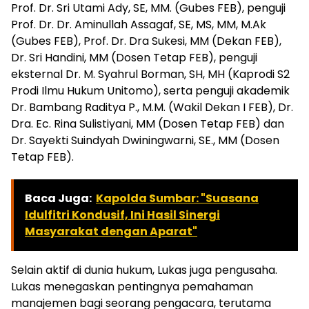
Prof. Dr. Sri Utami Ady, SE, MM. (Gubes FEB), penguji
Prof. Dr. Dr. Aminullah Assagaf, SE, MS, MM, M.Ak
(Gubes FEB), Prof. Dr. Dra Sukesi, MM (Dekan FEB),
Dr. Sri Handini, MM (Dosen Tetap FEB), penguji
eksternal Dr. M. Syahrul Borman, SH, MH (Kaprodi S2
Prodi Ilmu Hukum Unitomo), serta penguji akademik
Dr. Bambang Raditya P., M.M. (Wakil Dekan I FEB), Dr.
Dra. Ec. Rina Sulistiyani, MM (Dosen Tetap FEB) dan
Dr. Sayekti Suindyah Dwiningwarni, SE., MM (Dosen
Tetap FEB).
Baca Juga:
Kapolda Sumbar: "Suasana
Idulfitri Kondusif, Ini Hasil Sinergi
Masyarakat dengan Aparat"
Selain aktif di dunia hukum, Lukas juga pengusaha.
Lukas menegaskan pentingnya pemahaman
manajemen bagi seorang pengacara, terutama