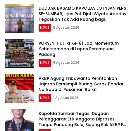
DUDUAK BASAMO KAPOLDA JO INSAN PERS
SE-SUMBAR, Irjen Pol. Djati Wiyoto Abadhy
Tegaskan Tak Ada Ruang bagi
Pelanggar Hukum di Internal Polri
NEWS
5 Agustus 2026
PORSENI HUT RI Ke-81 Jadi Momentum
Kebersamaan di Lapas Perempuan
Padang
NEWS
5 Agustus 2026
AKBP Agung Tribawanto Perintahkan
Jajaran Persempit Ruang Gerak Bandar
Narkoba di Pasaman Barat
NEWS
1 Agustus 2026
Kapolda Sumbar Tegas! Dugaan
Pelanggaran Etik Anggota Diproses
Tanpa Pandang Bulu, Sidang Etik AKBP F
Dipercepat