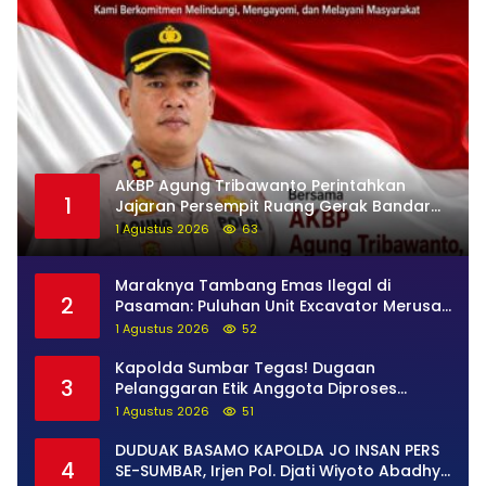
AKBP Agung Tribawanto Perintahkan
1
Jajaran Persempit Ruang Gerak Bandar
Narkoba di Pasaman Barat
1 Agustus 2026
63
Maraknya Tambang Emas Ilegal di
2
Pasaman: Puluhan Unit Excavator Merusak
Alam, di Kawasan Muaro Sungai Lolo
1 Agustus 2026
52
Kapolda Sumbar Tegas! Dugaan
3
Pelanggaran Etik Anggota Diproses
Tanpa Pandang Bulu, Sidang Etik AKBP F
1 Agustus 2026
51
Dipercepat
DUDUAK BASAMO KAPOLDA JO INSAN PERS
4
SE-SUMBAR, Irjen Pol. Djati Wiyoto Abadhy