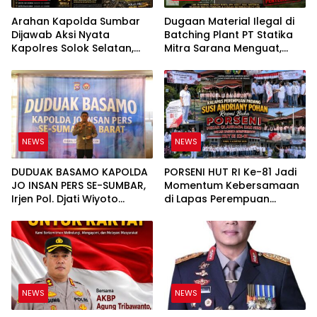
Arahan Kapolda Sumbar
Dugaan Material Ilegal di
Dijawab Aksi Nyata
Batching Plant PT Statika
Kapolres Solok Selatan,
Mitra Sarana Menguat,
Polri Untuk Masyarakat
LMR-RI Komwil Sumbar
Bukan Sekadar Slogan
Minta APH Periksa PT UHA
dan Seluruh Rantai
Pemasok
NEWS
NEWS
DUDUAK BASAMO KAPOLDA
PORSENI HUT RI Ke-81 Jadi
JO INSAN PERS SE-SUMBAR,
Momentum Kebersamaan
Irjen Pol. Djati Wiyoto
di Lapas Perempuan
Abadhy Tegaskan Tak Ada
Padang
Ruang bagi Pelanggar
Hukum di Internal Polri
NEWS
NEWS