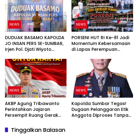
Tuntas
NEWS
NEWS
DUDUAK BASAMO KAPOLDA
PORSENI HUT RI Ke-81 Jadi
JO INSAN PERS SE-SUMBAR,
Momentum Kebersamaan
Irjen Pol. Djati Wiyoto
di Lapas Perempuan
Abadhy Tegaskan Tak Ada
Padang
Ruang bagi Pelanggar
Hukum di Internal Polri
NEWS
NEWS
AKBP Agung Tribawanto
Kapolda Sumbar Tegas!
Perintahkan Jajaran
Dugaan Pelanggaran Etik
Persempit Ruang Gerak
Anggota Diproses Tanpa
Bandar Narkoba di
Pandang Bulu, Sidang Etik
Pasaman Barat
AKBP F Dipercepat
Tinggalkan Balasan