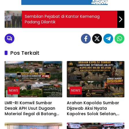
Sembilan Pejabat di Kantor Kemenag
Padang Dilantik
Pos Terkait
NEWS
NEWS
LMR-RI Komwil Sumbar
Arahan Kapolda Sumbar
Desak APH Usut Dugaan
Dijawab Aksi Nyata
Material Ilegal di Batang
Kapolres Solok Selatan,
Anai, Dugaan Keterkaitan
Polri Untuk Masyarakat
PT UHA Diminta Diselidiki
Bukan Sekadar Slogan