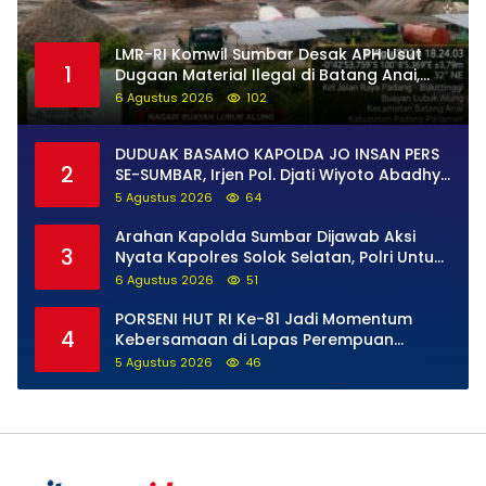
LMR-RI Komwil Sumbar Desak APH Usut
1
Dugaan Material Ilegal di Batang Anai,
Dugaan Keterkaitan PT UHA Diminta
6 Agustus 2026
102
Diselidiki Tuntas
DUDUAK BASAMO KAPOLDA JO INSAN PERS
2
SE-SUMBAR, Irjen Pol. Djati Wiyoto Abadhy
Tegaskan Tak Ada Ruang bagi Pelanggar
5 Agustus 2026
64
Hukum di Internal Polri
Arahan Kapolda Sumbar Dijawab Aksi
3
Nyata Kapolres Solok Selatan, Polri Untuk
Masyarakat Bukan Sekadar Slogan
6 Agustus 2026
51
PORSENI HUT RI Ke-81 Jadi Momentum
4
Kebersamaan di Lapas Perempuan
Padang
5 Agustus 2026
46