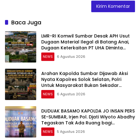
Baca Juga
LMR-RI Komwil Sumbar Desak APH Usut
Dugaan Material Ilegal di Batang Anai,
Dugaan Keterkaitan PT UHA Diminta
Diselidiki Tuntas
NEWS
6 Agustus 2026
Arahan Kapolda Sumbar Dijawab Aksi
Nyata Kapolres Solok Selatan, Polri
Untuk Masyarakat Bukan Sekadar
Slogan
NEWS
6 Agustus 2026
DUDUAK BASAMO KAPOLDA JO INSAN PERS
SE-SUMBAR, Irjen Pol. Djati Wiyoto Abadhy
Tegaskan Tak Ada Ruang bagi
Pelanggar Hukum di Internal Polri
NEWS
5 Agustus 2026