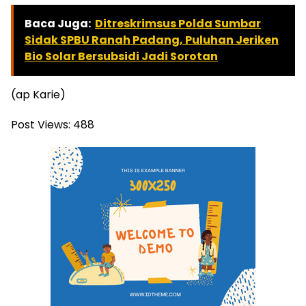
Baca Juga:
Ditreskrimsus Polda Sumbar
Sidak SPBU Ranah Padang, Puluhan Jeriken
Bio Solar Bersubsidi Jadi Sorotan
(ap Karie)
Post Views:
488