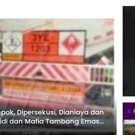
ok, Dipersekusi, Dianiaya dan
sidi dan Mafia Tambang Emas
ijunjung