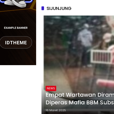
SIJUNJUNG
NEWS
Empat Wartawan Diramp
Diperas Mafia BBM Sub
Ilegal di Tanjung Lolo S
16 Maret 2025