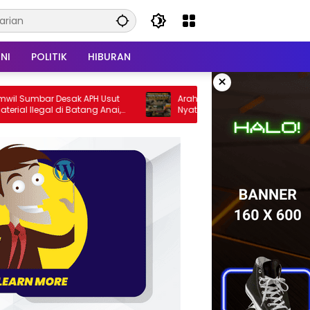
NI
POLITIK
HIBURAN
×
bar Desak APH Usut
Arahan Kapolda Sumbar Dijawab Aksi
egal di Batang Anai,
Nyata Kapolres Solok Selatan, Polri Untu
n PT UHA Diminta
Masyarakat Bukan Sekadar Slogan