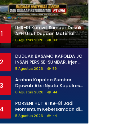
LMR-RI Komwil Sumbar Desak
1
APH Usut Dugaan Material
Ilegal di Batang Anai, Dugaan
6 Agustus 2026
93
Keterkaitan PT UHA Diminta
Diselidiki Tuntas
DUDUAK BASAMO KAPOLDA JO
2
INSAN PERS SE-SUMBAR, Irjen
Pol. Djati Wiyoto Abadhy
5 Agustus 2026
59
Tegaskan Tak Ada Ruang
bagi Pelanggar Hukum di
Arahan Kapolda Sumbar
3
Internal Polri
Dijawab Aksi Nyata Kapolres
Solok Selatan, Polri Untuk
6 Agustus 2026
44
Masyarakat Bukan Sekadar
Slogan
PORSENI HUT RI Ke-81 Jadi
4
Momentum Kebersamaan di
Lapas Perempuan Padang
5 Agustus 2026
44