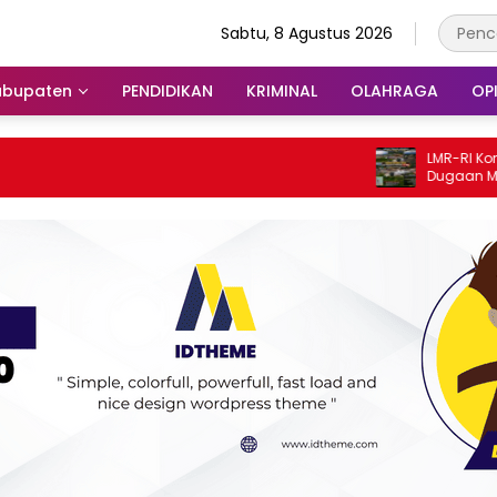
Sabtu, 8 Agustus 2026
abupaten
PENDIDIKAN
KRIMINAL
OLAHRAGA
OPI
LMR-RI Komwil Sum
Dugaan Material Il
Dugaan Keterkaita
Diselidiki Tuntas