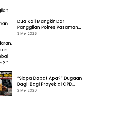
Dua Kali Mangkir Dari
Panggilan Polres Pasaman
Masih Bebas Berkeliaran,
3 Mei 2026
Benarkah RSP Kebal Hukum? “
“Siapa Dapat Apa?” Dugaan
Bagi-Bagi Proyek di OPD
Mentawai Mencuat, Nama Tim
2 Mei 2026
Sukses dan Afiliasi Politik
Disebut