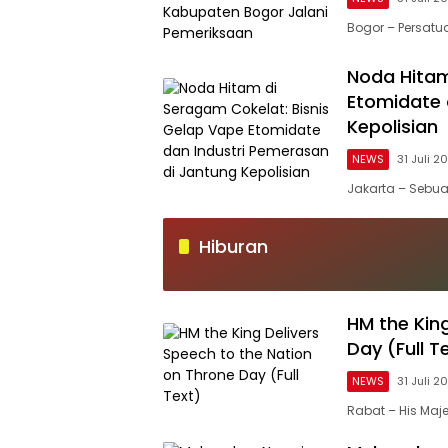
Bogor – Persatu
Noda Hitam
Etomidate 
Kepolisian
NEWS
31 Juli 2
Jakarta – Sebua
Hiburan
HM the Kin
Day (Full T
NEWS
31 Juli 2
Rabat – His Ma