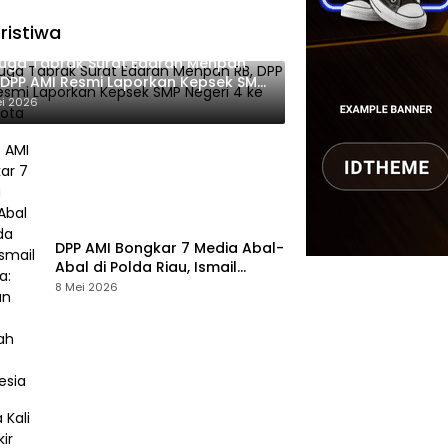
ristiwa
uga Tabrak Surat Edaran Menpan
 DPP AMI Resmi Laporkan Kepsek SMP
eri 4 ke Wali Kota
ei 2026
DPP AMI Bongkar 7 Media Abal-
Abal di Polda Riau, Ismail
Sarlata: Jangan Rusak Marwah
8 Mei 2026
Pers Indonesia