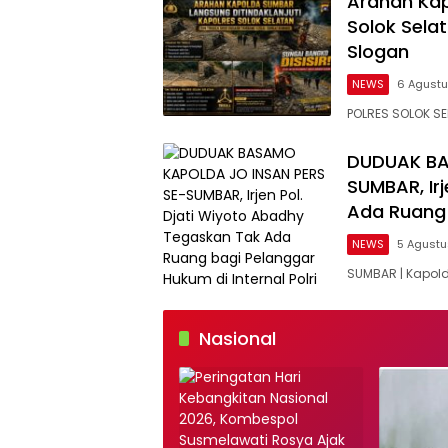
Arahan Kap
Solok Sela
Slogan
NEWS
6 Agust
POLRES SOLOK SE
DUDUAK BA
SUMBAR, Ir
Ada Ruang 
NEWS
5 Agust
SUMBAR | Kapolda
Nasional