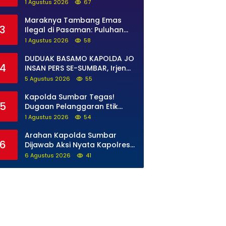
Persempit Ruang Gerak
1 Agustus 2026
67
Bandar Narkoba di Pasaman
Barat
Maraknya Tambang Emas
3
Ilegal di Pasaman: Puluhan
Unit Excavator Merusak Alam,
1 Agustus 2026
58
di Kawasan Muaro Sungai
Lolo
DUDUAK BASAMO KAPOLDA JO
4
INSAN PERS SE-SUMBAR, Irjen
Pol. Djati Wiyoto Abadhy
5 Agustus 2026
55
Tegaskan Tak Ada Ruang
bagi Pelanggar Hukum di
Kapolda Sumbar Tegas!
5
Internal Polri
Dugaan Pelanggaran Etik
Anggota Diproses Tanpa
1 Agustus 2026
54
Pandang Bulu, Sidang Etik
AKBP F Dipercepat
Arahan Kapolda Sumbar
6
Dijawab Aksi Nyata Kapolres
Solok Selatan, Polri Untuk
6 Agustus 2026
41
Masyarakat Bukan Sekadar
Slogan