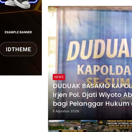
E-SUMBAR,
NEWS
k Ada Ruang
PORSENI HUT RI Ke-81 
Lapas Perempuan Pad
5 Agustus 2026