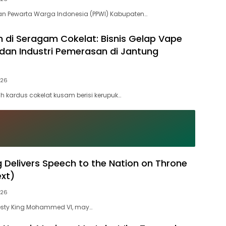
an Pewarta Warga Indonesia (PPWI) Kabupaten…
 di Seragam Cokelat: Bisnis Gelap Vape
dan Industri Pemerasan di Jantung
026
h kardus cokelat kusam berisi kerupuk…
g Delivers Speech to the Nation on Throne
ext)
026
jesty King Mohammed VI, may…