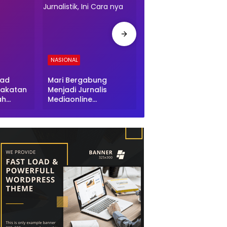
NASIONAL
NASIONAL
ad
Mari Bergabung
Mabes LMP Gelar
pakatan
Menjadi Jurnalis
Rakor Guna Persiap
ah
Mediaonline
Pengukuhan dan
lri
MITRAPOS.ID Dengan
Pelantikan Pengurus
Melaksanakan Kode
Periode 2025-2030
Etik Jurnalistik, Ini
Cara nya