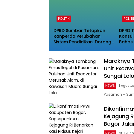
POLITIK
POLITI
DPRD Sumbar Tetapkan
DPRD T
Ranperda Perubahan
Konsul
Sistem Pendidikan, Dorong
Bahas 
Reformasi Substansi dan
Fungs
Akses
Maraknya T
Unit Excav
Sungai Lol
NEWS
1 Agustu
Pasaman – Sumb
Dikonfirma
Kejagung R
Bogor Jala
NEWS
31 Juli 2