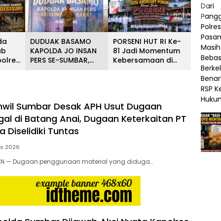
da
DUDUAK BASAMO
PORSENI HUT RI Ke-
ab
KAPOLDA JO INSAN
81 Jadi Momentum
polres
PERS SE-SUMBAR,
Kebersamaan di
Polri
Irjen Pol. Djati
Lapas Perempuan
akat
Wiyoto Abadhy
Padang
r
Tegaskan Tak Ada
Ruang bagi
mwil Sumbar Desak APH Usut Dugaan
Pelanggar Hukum di
Internal Polri
egal di Batang Anai, Dugaan Keterkaitan PT
 Diselidiki Tuntas
us 2026
N — Dugaan penggunaan material yang diduga…