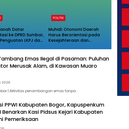
K
POLITIK
anah Datar
Muhidi: Otonomi Daerah
tasi ke DPRD Sumbar,
Harus Berorientasi pada
Penguatan LKPJ dan
Kesejahteraan dan
i Pengawasan
Pelayanan Publik
ambang Emas Ilegal di Pasaman: Puluhan
ator Merusak Alam, di Kawasan Muaro
o
s 2026
ar | Aktivitas penambangan emas tanpa…
si PPWI Kabupaten Bogor, Kapuspenkum
I Benarkan Kasi Pidsus Kejari Kabupaten
ni Pemeriksaan
026