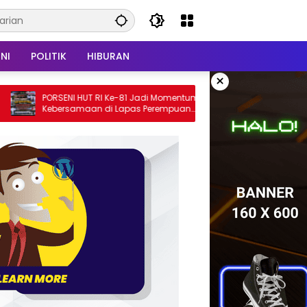
NI
POLITIK
HIBURAN
×
T RI Ke-81 Jadi Momentum
AKBP Agung Tribawanto Perinta
an di Lapas Perempuan
Jajaran Persempit Ruang Gera
Narkoba di Pasaman Barat