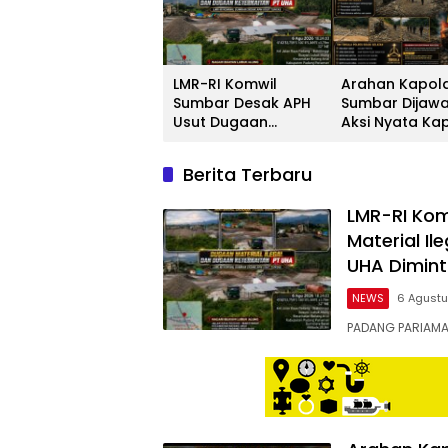
LMR-RI Komwil
Arahan Kapol
Sumbar Desak APH
Sumbar Dijaw
Usut Dugaan
Aksi Nyata Ka
Material Ilegal di
Solok Selatan, 
Batang Anai,
Untuk Masyar
Berita Terbaru
Dugaan Keterkaitan
Bukan Sekada
PT UHA Diminta
Slogan
LMR-RI Ko
Diselidiki Tuntas
Material Il
UHA Diminta
NEWS
6 Agust
PADANG PARIAMA