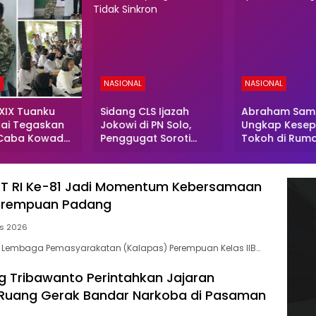
L
NASIONAL
NASIONAL
XIX Tuanku
Sidang CLS Ijazah
Abraham Sam
ai Tegaskan
Jokowi di PN Solo,
Ungkap Kese
 Caba Kowad
Penggugat Soroti
Tokoh di Rum
ransparan dan
Kesaksian yang Dinilai
Prabowo, Kapo
204 Peserta
Tidak Sinkron
Harus Diganti!
alidasi di
UT RI Ke-81 Jadi Momentum Kebersamaan
aru
Perempuan Padang
us 2026
a Lembaga Pemasyarakatan (Kalapas) Perempuan Kelas IIB…
 Tribawanto Perintahkan Jajaran
 Ruang Gerak Bandar Narkoba di Pasaman