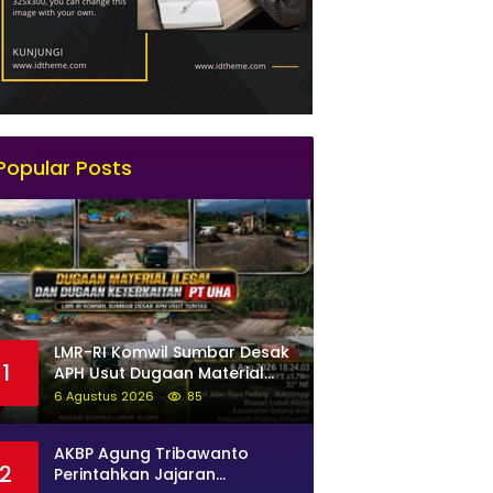
Popular Posts
LMR-RI Komwil Sumbar Desak
1
APH Usut Dugaan Material
Ilegal di Batang Anai, Dugaan
6 Agustus 2026
85
Keterkaitan PT UHA Diminta
Diselidiki Tuntas
AKBP Agung Tribawanto
2
Perintahkan Jajaran