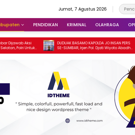
Jumat, 7 Agustus 2026
abupaten
PENDIDIKAN
KRIMINAL
OLAHRAGA
OPI
DUDUAK BASAMO KAPOLDA JO INSAN PERS
PORSENI HU
SE-SUMBAR, Irjen Pol. Djati Wiyoto Abadhy
Kebersama
Tegaskan Tak Ada Ruang bagi
Padang
Pelanggar Hukum di Internal Polri